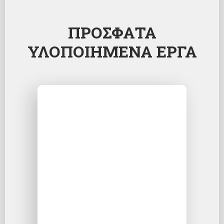
ΠΡΟΣΦΑΤΑ
ΥΛΟΠΟΙΗΜΕΝΑ ΕΡΓΑ
LOGISTIC CENTER EUROHUB
LOGISTIC CENTER EUROHUB |
Χρονολογία κατασκευής: 2023 |
Συνολικό εμβαδόν: 14.185 τ.μ. |
Χρόνος Μελέτης - Έκδοσης αδείας: