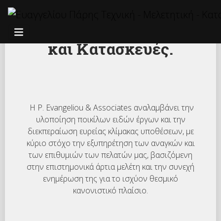
Associates
Σχεδιασμός, Έργα
Πολιτικού Μηχανικού
ΠΕΡΙΣΣΌΤΕΡΑ
και Κατασκευές.
Η P. Evangeliou & Associates αναλαμβάνει την
υλοποίηση ποικίλων ειδών έργων και την
διεκπεραίωση ευρείας κλίμακας υποθέσεων, με
κύριο στόχο την εξυπηρέτηση των αναγκών και
των επιθυμιών των πελατών μας, βασιζόμενη
στην επιστημονικά άρτια μελέτη και την συνεχή
ενημέρωση της για το ισχύον θεσμικό
κανονιστικό πλαίσιο.